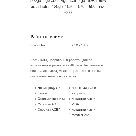
500gb
4gb acer
4gb acer
4gb DDR3
65w
ac adapter
120gb
1050
1070
1600 mhz
7000
Работно време:
Пон - Пет: .......................... 9.30 - 18.30
Поръчките, направени в работен ден се
изпълняват в рамките на 48 часа. Ако желаете
спешна доставка, моля свържете се с нас на
посочения телефон за контакт.
Нови продукти
Често задавани
За нас
въпроси
Офиси и сервизи
Кредитни карти
Сервизи ASUS
VISA
Сервизи ACER
Кредитни карти
MasterCard