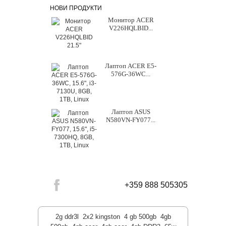
НОВИ ПРОДУКТИ
Монитор ACER
V226HQLBID...
Лаптоп ACER E5-
576G-36WC...
Лаптоп ASUS
N580VN-FY077...
+359 888 505305
2g ddr3l
2x2 kingston
4 gb 500gb
4gb