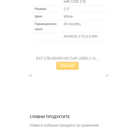
with USB 2.0)
Размер
2.5"
Цвят
White
Гаранционен
36 months
срок
AHV620-1TU3-CWH
, SATELLITE,
EXT 2TB ADATA HD710P USB3.1 YL...
Външен диск
виж още
СРАВНИ ПРОДУКТИТЕ
Нямате избрани продукти за сравнение