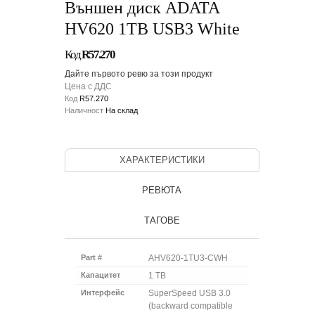
Външен диск ADATA
HV620 1TB USB3 White
Код
R57.270
Дайте първото ревю за този продукт
Цена с ДДС
Код
R57.270
Наличност
На склад
ХАРАКТЕРИСТИКИ
РЕВЮТА
ТАГОВЕ
Part #
AHV620-1TU3-CWH
Капацитет
1 TB
Интерфейс
SuperSpeed USB 3.0
(backward compatible