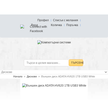
Профил
Списък с желания
Вход
Количка
Поръчка
ТЪРСЕНЕ
Начало
»
Дискове
»
Външен диск ADATA HV620 1TB USB3 White