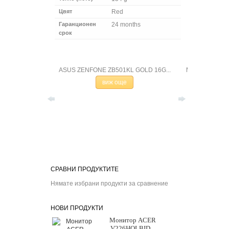
Цвят
Red
Гаранционен
24 months
срок
 PA750070RO...
ASUS ZENFONE ZB501KL GOLD 16G...
Мобилен теле
виж още
СРАВНИ ПРОДУКТИТЕ
Нямате избрани продукти за сравнение
НОВИ ПРОДУКТИ
Монитор ACER
V226HQLBID...