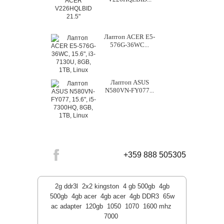
Лаптоп ACER E5-
576G-36WC...
Лаптоп ASUS
N580VN-FY077...
+359 888 505305
2g ddr3l
2x2 kingston
4 gb 500gb
4gb
500gb
4gb acer
4gb acer
4gb DDR3
65w
ac adapter
120gb
1050
1070
1600 mhz
7000