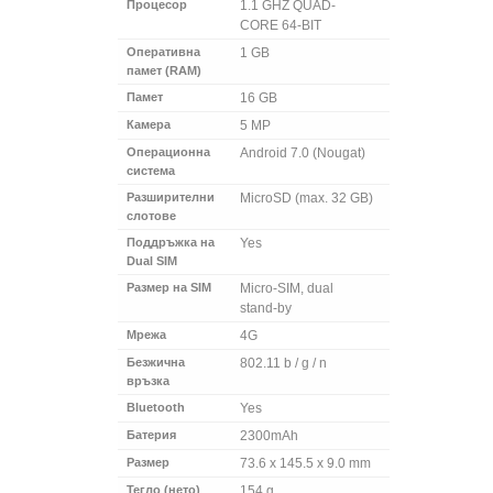
Процесор
1.1 GHZ QUAD-
CORE 64-BIT
Оперативна
1 GB
памет (RAM)
Памет
16 GB
Камера
5 MP
Операционна
Android 7.0 (Nougat)
система
Разширителни
MicroSD (max. 32 GB)
слотове
Поддръжка на
Yes
Dual SIM
Размер на SIM
Micro-SIM, dual
stand-by
Мрежа
4G
Безжична
802.11 b / g / n
връзка
Bluetooth
Yes
Батерия
2300mAh
Размер
73.6 x 145.5 x 9.0 mm
Тегло (нето)
154 g