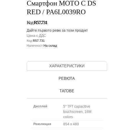
Смартфон MOTO C DS
RED / PA6L0039RO
Код
R57.731
Дайте първото ревю за този продукт
Цена с ДДС
Код
R57.731
Наличност
На склад
ХАРАКТЕРИСТИКИ
РЕВЮТА
ТАГОВЕ
Дисплей
5'' TFT capacitive
touchscreen, 16M
colors
Резолюция
854 x 480