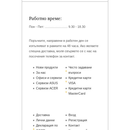
Работно време:
Пон - Пет: .......................... 9.30 - 18.30
Поръчките, направени в работен ден се
изпълняват в рамките на 48 часа. Ако желаете
спешна доставка, моля свържете се с нас на
посочения телефон за контакт.
Нови продукти
Често задавани
За нас
въпроси
Офиси и сервизи
Кредитни карти
Сервизи ASUS
VISA
Сервизи ACER
Кредитни карти
MasterCard
Доставка
Вход
Лични данни
Регистрация
Декларация по
Контакт