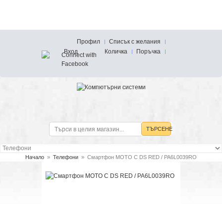
Профил
Списък с желания
Вход
Количка
Поръчка
ТЪРСЕНЕ
Начало
»
Телефони
»
Смартфон MOTO C DS RED / PA6L0039RO