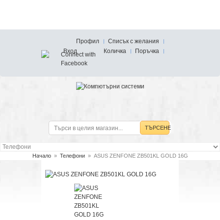
Профил
Списък с желания
Вход
Количка
Поръчка
ТЪРСЕНЕ
Начало
»
Телефони
»
ASUS ZENFONE ZB501KL GOLD 16G