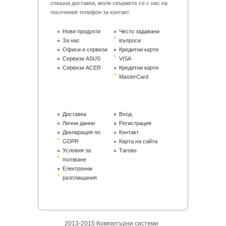
спешна доставка, моля свържете се с нас на
посочения телефон за контакт.
Нови продукти
Често задавани
За нас
въпроси
Офиси и сервизи
Кредитни карти
Сервизи ASUS
VISA
Сервизи ACER
Кредитни карти
MasterCard
Доставка
Вход
Лични данни
Регистрация
Декларация по
Контакт
GDPR
Карта на сайта
Условия за
Тагове
ползване
Електронни
разплащания
2013-2015 Компютърни системи