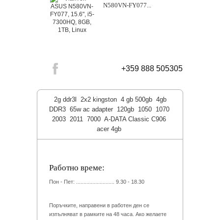
N580VN-FY077...
+359 888 505305
2g ddr3l
2x2 kingston
4 gb 500gb
4gb
DDR3
65w ac adapter
120gb
1050
1070
2003
2011
7000
A-DATA Classic C906
acer 4gb
Работно време:
Пон - Пет: .......................... 9.30 - 18.30
Поръчките, направени в работен ден се
изпълняват в рамките на 48 часа. Ако желаете