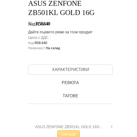
ASUS ZENFONE
ZB501KL GOLD 16G
Код
R58.640
Дайте първото ревю за този продукт
Цена с ДДС
Код
R58.640
Наличност
На склад
ХАРАКТЕРИСТИКИ
РЕВЮТА
ТАГОВЕ
 PA750070RO...
ASUS ZENFONE ZB501KL GOLD 16G...
Мобилен теле
виж още